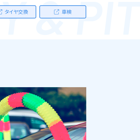
Y & PIT
タイヤ交換
車検