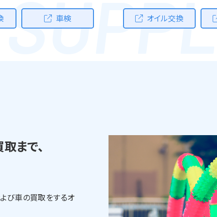
 SUPPL
換
車検
オイル交換
買取まで、
および車の買取をするオ